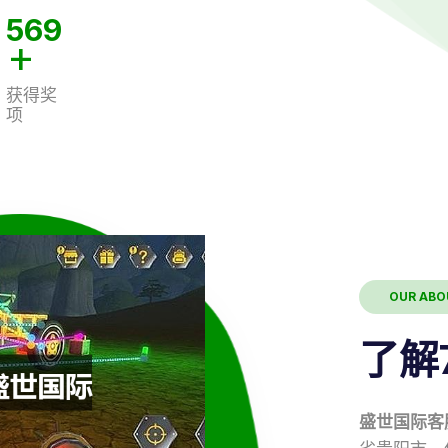
569
+
获得奖
项
OUR ABO
了解
盛世国际客