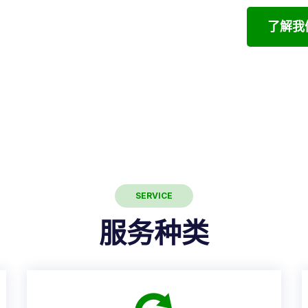
了解我
SERVICE
服务种类