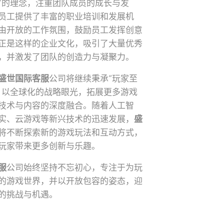
”的理念，注重团队成员的成长与发
员工提供了丰富的职业培训和发展机
由开放的工作氛围，鼓励员工发挥创意
正是这样的企业文化，吸引了大量优秀
，并激发了团队的创造力与凝聚力。
盛世国际客服
公司将继续秉承“玩家至
，以全球化的战略眼光，拓展更多游戏
技术与内容的深度融合。随着人工智
实、云游戏等新兴技术的迅速发展，
盛
将不断探索新的游戏玩法和互动方式，
玩家带来更多创新与乐趣。
服
公司始终坚持不忘初心，专注于为玩
的游戏世界，并以开放包容的姿态，迎
的挑战与机遇。