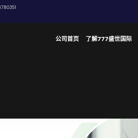
4780351
公司首页
了解777盛世国际