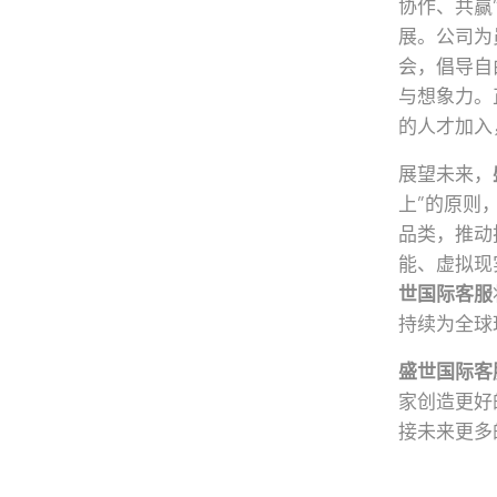
协作、共赢
展。公司为
会，倡导自
与想象力。
的人才加入
展望未来，
上”的原则
品类，推动
能、虚拟现
世国际客服
持续为全球
盛世国际客
家创造更好
接未来更多