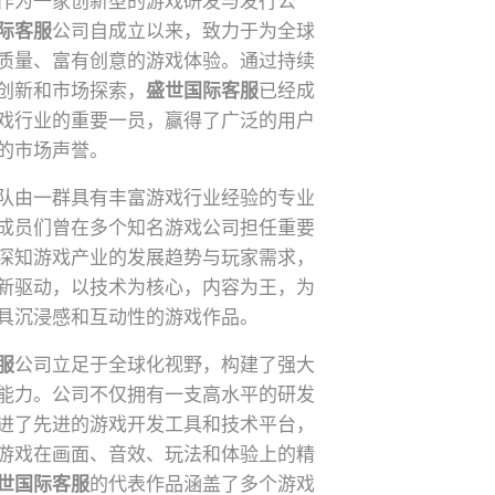
作为一家创新型的游戏研发与发行公
际客服
公司自成立以来，致力于为全球
质量、富有创意的游戏体验。通过持续
创新和市场探索，
盛世国际客服
已经成
戏行业的重要一员，赢得了广泛的用户
的市场声誉。
队由一群具有丰富游戏行业经验的专业
成员们曾在多个知名游戏公司担任重要
深知游戏产业的发展趋势与玩家需求，
新驱动，以技术为核心，内容为王，为
具沉浸感和互动性的游戏作品。
服
公司立足于全球化视野，构建了强大
能力。公司不仅拥有一支高水平的研发
进了先进的游戏开发工具和技术平台，
游戏在画面、音效、玩法和体验上的精
世国际客服
的代表作品涵盖了多个游戏