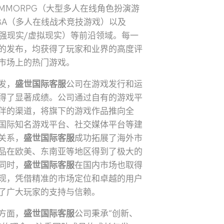
MMORPG（大型多人在线角色扮演游
BA（多人在线战术竞技游戏）以及
（增强现实/虚拟现实）等前沿领域。每一
的发布，均获得了玩家和业界的高度评
市场上的热门游戏。
发，
盛世国际客服
公司在游戏发行和运
得了显著成绩。公司通过自有的游戏平
伴的渠道，将旗下的游戏作品推向全
国际知名游戏平台、社交媒体平台等建
关系，
盛世国际客服
成功拓展了海外市
品在欧美、东南亚等地区得到了极大的
同时，
盛世国际客服
在国内市场也取得
现，凭借精准的市场定位和卓越的用户
了广大玩家的支持与信赖。
方面，
盛世国际客服
公司秉承“创新、