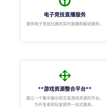
电子竞技直播服务
提供电子竞技比赛的实时直播和解说服务；
**游戏资源整合平台**
建立一个集中展示和交易游戏资源的平台，
为开发者和玩家提供一站式服务。