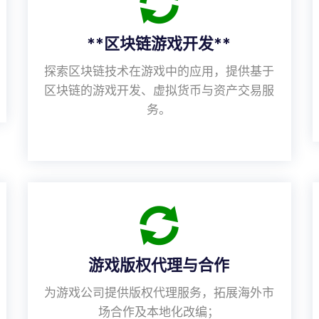
**区块链游戏开发**
探索区块链技术在游戏中的应用，提供基于
区块链的游戏开发、虚拟货币与资产交易服
务。
游戏版权代理与合作
为游戏公司提供版权代理服务，拓展海外市
场合作及本地化改编；