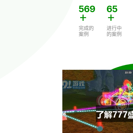
569
65
+
+
完成的
进行中
案例
的案例