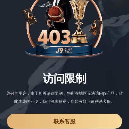
访问限制
尊敬的用户，由于相关法律限制，您所在地区无法访问J9产品，对
此造成的不便，我们深表歉意，您如有疑问请联系客服。
联系客服