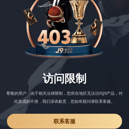
访问限制
尊敬的用户，由于相关法律限制，您所在地区无法访问J9产品，对
此造成的不便，我们深表歉意，您如有疑问请联系客服。
联系客服