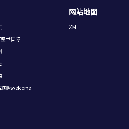
网站地图
页
XML
7盛世国际
例
态
类
国际welcome